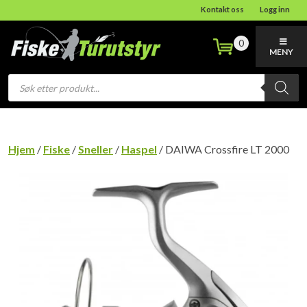
Kontakt oss
Logg inn
0
MENY
Products
search
Hjem
/
Fiske
/
Sneller
/
Haspel
/ DAIWA Crossfire LT 2000