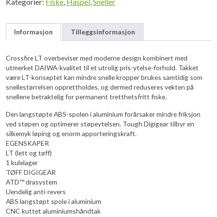
Kategorier:
Fiske
,
Haspel
,
Sneller
Informasjon
Tilleggsinformasjon
Crossfire LT overbeviser med moderne design kombinert med
utmerket DAIWA-kvalitet til et utrolig pris-ytelse-forhold. Takket
være LT-konseptet kan mindre snelle kropper brukes samtidig som
snellestørrelsen opprettholdes, og dermed reduseres vekten på
snellene betraktelig for permanent tretthetsfritt fiske.
Den langstøpte ABS-spolen i aluminium forårsaker mindre friksjon
ved støpen og optimerer støpeytelsen. Tough Digigear tilbyr en
silkemyk løping og enorm apporteringskraft.
EGENSKAPER
LT (lett og tøff)
1 kulelager
TØFF DIGIGEAR
ATD™ drasystem
Uendelig anti-revers
ABS langstøpt spole i aluminium
CNC kuttet aluminiumshåndtak