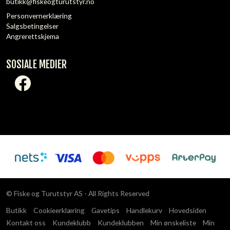
butikk@fiskeogturutstyr.no
Personvernerklæring
Salgsbetingelser
Angrerettskjema
SOSIALE MEDIER
© Fiske og Turutstyr AS - All Rights Reserved
Butikk
Cookieerklæring
Gavetips
Handlekurv
Hovedsiden
Kontakt oss
Kundeklubb
Kundeklubben
Min ønskeliste
Min