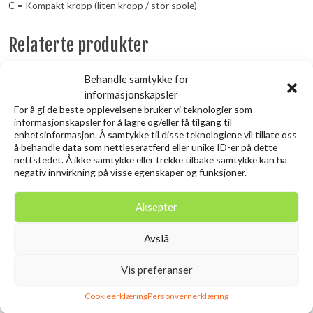
C = Kompakt kropp (liten kropp / stor spole)
Relaterte produkter
Behandle samtykke for
Utsolgt
informasjonskapsler
For å gi de beste opplevelsene bruker vi teknologier som
informasjonskapsler for å lagre og/eller få tilgang til
enhetsinformasjon. Å samtykke til disse teknologiene vil tillate oss
å behandle data som nettleseratferd eller unike ID-er på dette
nettstedet. Å ikke samtykke eller trekke tilbake samtykke kan ha
negativ innvirkning på visse egenskaper og funksjoner.
Aksepter
SAVAGE GEAR Lurebox 2
SAVAGE GEAR 3D Needle Jig
Avslå
Smoke Combi Kit 3PCS
6CM 7G Sinking Sardine
16.1X9.1X3.1CM
PHP
Vis preferanser
kr
209,00
kr
119,00
inkl. MVA.
inkl. MVA.
Cookieerklæring
Personvernerklæring