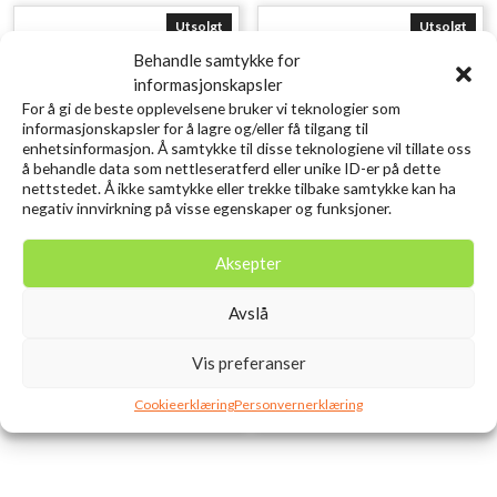
Utsolgt
Utsolgt
Behandle samtykke for
informasjonskapsler
For å gi de beste opplevelsene bruker vi teknologier som
informasjonskapsler for å lagre og/eller få tilgang til
enhetsinformasjon. Å samtykke til disse teknologiene vil tillate oss
å behandle data som nettleseratferd eller unike ID-er på dette
nettstedet. Å ikke samtykke eller trekke tilbake samtykke kan ha
negativ innvirkning på visse egenskaper og funksjoner.
SAVAGE GEAR Lurebox 4A
SAVAGE GEAR Lurebox 1A
Aksepter
Smoke 21.4X11.8X4.5CM
Smoke 13.8X7.7X3.1CM
kr
129,00
kr
49,00
Avslå
inkl. MVA.
inkl. MVA.
Legg i ønskelisten
Legg i ønskelisten
Vis preferanser
Cookieerklæring
Personvernerklæring