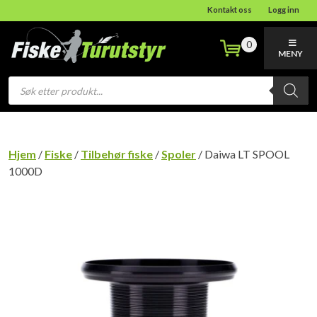
Kontakt oss
Logg inn
0
MENY
Products
search
Hjem
/
Fiske
/
Tilbehør fiske
/
Spoler
/ Daiwa LT SPOOL
1000D