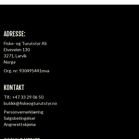
ADRESSE:
Fiske- og Turutstyr AS
Elveveien 130
3271, Larvik
Norge
Org. nr: 930495441mva
KONTAKT
Tlf.:
+47 33 29 06 50
butikk@fiskeogturutstyr.no
Personvernerklæring
Salgsbetingelser
Angrerettskjema