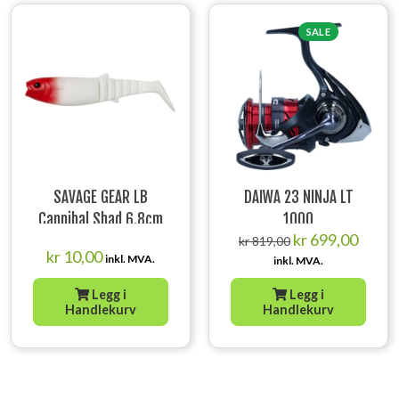
SALE
SAVAGE GEAR LB
DAIWA 23 NINJA LT
Cannibal Shad 6.8cm
1000
Opprinnelig
Nåvær
kr
699,00
3g Red Head
kr
819,00
pris
pris
kr
10,00
inkl. MVA.
inkl. MVA.
var:
er:
kr 819,00.
kr 699,
Legg i
Legg i
Handlekurv
Handlekurv