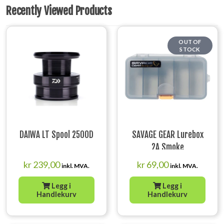
Recently Viewed Products
OUT OF
STOCK
DAIWA LT Spool 2500D
SAVAGE GEAR Lurebox
2A Smoke
16.1X9.1X3.1CM
kr
239,00
kr
69,00
inkl. MVA.
inkl. MVA.
Legg i
Legg i
Handlekurv
Handlekurv