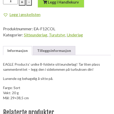
+
-
Legg i Handlekurv
Sitteplate
brettet,
Legg i ønskelisten
assort.
farger
Produktnummer:
EA-F12COL
antall
Kategorier:
Sitteunderlag
,
Turutstyr
,
Underlag
Informasjon
Tilleggsinformasjon
EAGLE Products’ unike 8-foldete sitteunderlag! Tar liten plass
sammenbrettet – legg den i sidelommen på turbuksen din!
Lunende og behagelig å sitte på.
Farge: Sort
Vekt: 20 g
Mål: 29×38,5 cm
Relaterte produkter