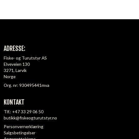
ADRESSE:
Fiske- og Turutstyr AS
Elveveien 130
3271, Larvik
Norge
Org. nr: 930495441mva
KONTAKT
Tlf.:
+47 33 29 06 50
butikk@fiskeogturutstyr.no
Personvernerklæring
Salgsbetingelser
Angrerettskjema