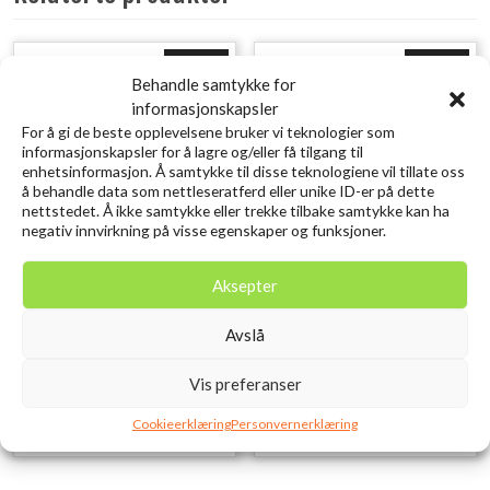
Utsolgt
Utsolgt
Behandle samtykke for
informasjonskapsler
For å gi de beste opplevelsene bruker vi teknologier som
informasjonskapsler for å lagre og/eller få tilgang til
enhetsinformasjon. Å samtykke til disse teknologiene vil tillate oss
å behandle data som nettleseratferd eller unike ID-er på dette
nettstedet. Å ikke samtykke eller trekke tilbake samtykke kan ha
negativ innvirkning på visse egenskaper og funksjoner.
Gränsfors Bruks Liten
Gränsfors Bruks Lilla
Aksepter
Skogsøks
Øksen
Avslå
kr
1.799,00
kr
1.599,00
inkl. MVA.
inkl. MVA.
Vis preferanser
Legg i ønskelisten
Legg i ønskelisten
Cookieerklæring
Personvernerklæring