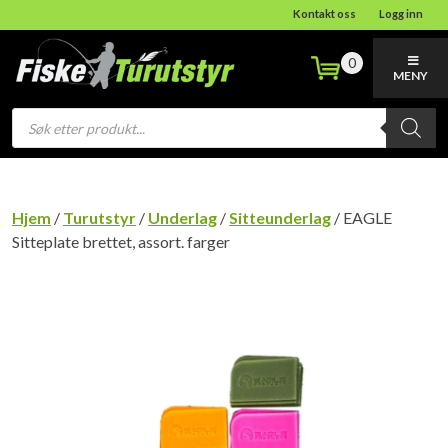
Kontakt oss
Logg inn
0
MENY
Products
search
Hjem
/
Turutstyr
/
Underlag
/
Sitteunderlag
/ EAGLE
Sitteplate brettet, assort. farger