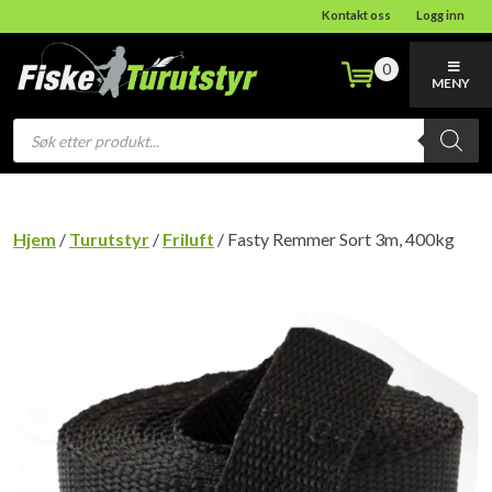
Kontakt oss
Logg inn
0
MENY
Products
search
Hjem
/
Turutstyr
/
Friluft
/ Fasty Remmer Sort 3m, 400kg