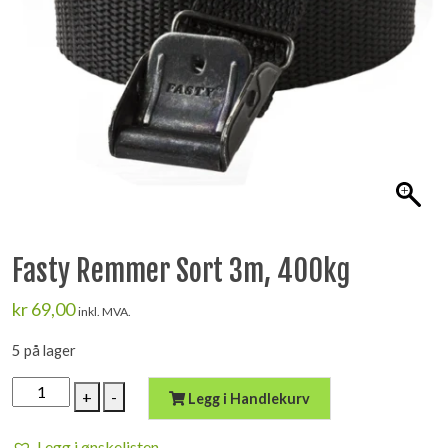
Fasty Remmer Sort 3m, 400kg
kr
69,00
inkl. MVA.
5 på lager
Fasty
+
-
Legg i Handlekurv
Remmer
Sort
Legg i ønskelisten