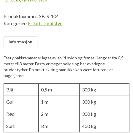
3m,
400kg
Produktnummer:
SB-S-104
antall
Kategorier:
Friluft
,
Turutstyr
Informasjon
Fasty pakkremmer er laget av solid nylon og finnes i lengder fra 0,5
meter til 3 meter. Fasty er meget solide og har overlegne
bruddstyrker. En praktisk ting man ikke kan være foruten i et
bagasjerom.
Blå
0,5 m
300 kg
Gul
1 m
300 kg
Rød
2 m
300 kg
Sort
3 m
400 kg