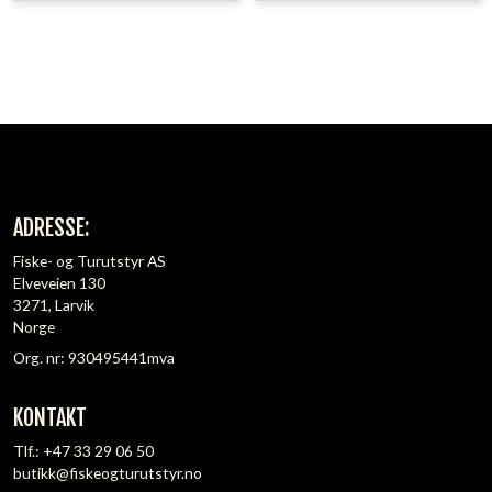
ADRESSE:
Fiske- og Turutstyr AS
Elveveien 130
3271, Larvik
Norge
Org. nr: 930495441mva
KONTAKT
Tlf.:
+47 33 29 06 50
butikk@fiskeogturutstyr.no