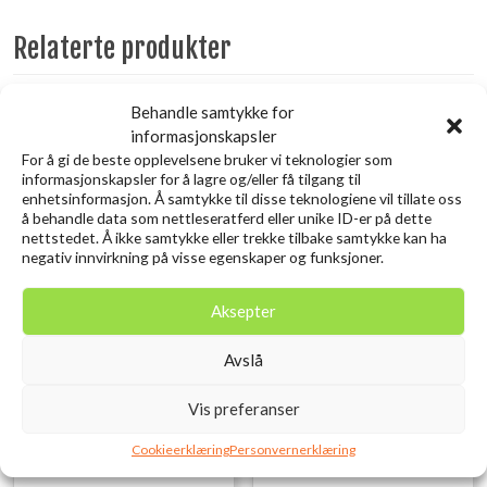
Relaterte produkter
Behandle samtykke for
Utsolgt
Utsolgt
informasjonskapsler
For å gi de beste opplevelsene bruker vi teknologier som
informasjonskapsler for å lagre og/eller få tilgang til
enhetsinformasjon. Å samtykke til disse teknologiene vil tillate oss
å behandle data som nettleseratferd eller unike ID-er på dette
nettstedet. Å ikke samtykke eller trekke tilbake samtykke kan ha
negativ innvirkning på visse egenskaper og funksjoner.
Aksepter
KOVEA Scout Gassbrenner
KOVEA Alpine Pot Wide KB-
Avslå
0703W
kr
699,00
inkl. MVA.
kr
1.899,00
inkl. MVA.
Vis preferanser
Legg i ønskelisten
Legg i ønskelisten
Cookieerklæring
Personvernerklæring