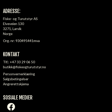
ADRESSE:
Fiske- og Turutstyr AS
Elveveien 130
3271, Larvik
Norge
Org. nr: 930495441mva
KONTAKT
Tlf.:
+47 33 29 06 50
butikk@fiskeogturutstyr.no
Personvernerklæring
Salgsbetingelser
Angrerettskjema
SOSIALE MEDIER