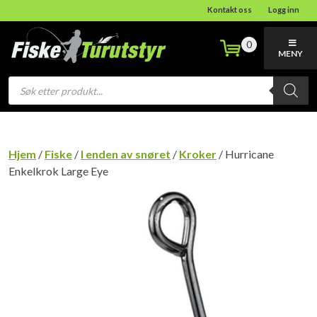
Kontakt oss
Logg inn
0
MENY
Products
search
Hjem
/
Fiske
/
I enden av snøret
/
Kroker
/ Hurricane
Enkelkrok Large Eye