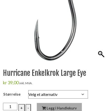
Hurricane Enkelkrok Large Eye
kr
39,00
inkl. MVA.
Størrelse
Hurricane
+
-
Legg i Handlekurv