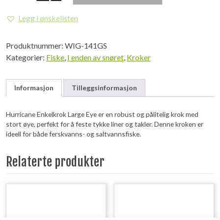
Enkelkrok
Large
Legg i ønskelisten
Eye
antall
Produktnummer:
WIG-141GS
Kategorier:
Fiske
,
I enden av snøret
,
Kroker
Informasjon
Tilleggsinformasjon
Hurricane Enkelkrok Large Eye er en robust og pålitelig krok med
stort øye, perfekt for å feste tykke liner og takler. Denne kroken er
ideell for både ferskvanns- og saltvannsfiske.
Relaterte produkter