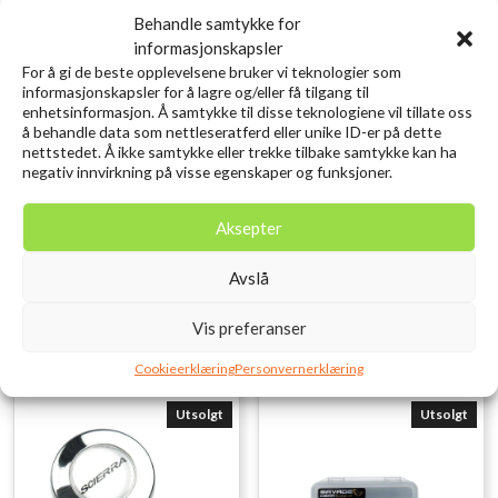
Behandle samtykke for
informasjonskapsler
For å gi de beste opplevelsene bruker vi teknologier som
informasjonskapsler for å lagre og/eller få tilgang til
enhetsinformasjon. Å samtykke til disse teknologiene vil tillate oss
å behandle data som nettleseratferd eller unike ID-er på dette
nettstedet. Å ikke samtykke eller trekke tilbake samtykke kan ha
SAVAGE GEAR 3D Needle Jig
SAVAGE GEAR Craft
negativ innvirkning på visse egenskaper og funksjoner.
9cm 20g Sinking
Crawler 8.5CM 2.3G
Needlefish PHP
Orange Pumpkin 8PCS
Aksepter
kr
119,00
kr
79,00
inkl. MVA.
inkl. MVA.
Avslå
Legg i ønskelisten
Legg i ønskelisten
Vis preferanser
Cookieerklæring
Personvernerklæring
Utsolgt
Utsolgt