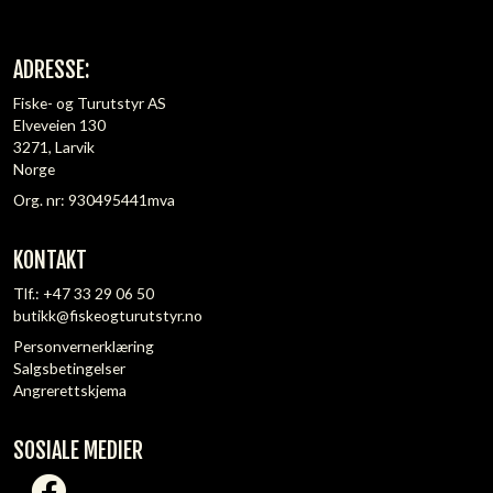
ADRESSE:
Fiske- og Turutstyr AS
Elveveien 130
3271, Larvik
Norge
Org. nr: 930495441mva
KONTAKT
Tlf.:
+47 33 29 06 50
butikk@fiskeogturutstyr.no
Personvernerklæring
Salgsbetingelser
Angrerettskjema
SOSIALE MEDIER