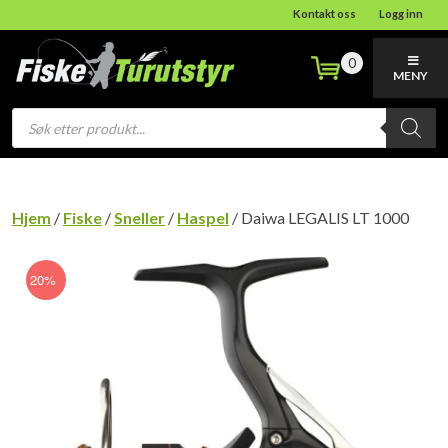
Kontakt oss
Logg inn
0
MENY
Products
search
Hjem
/
Fiske
/
Sneller
/
Haspel
/ Daiwa LEGALIS LT 1000
20%