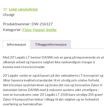
var:
er:
Legg i ønskelisten
kr 1.089,00.
kr 871,20.
Utsolgt
Produktnummer:
DW-216127
Kategorier:
Fiske
,
Haspel
,
Sneller
Informasjon
Tilleggsinformasjon
Med 20′ Legalis LT beviser DAIWA nok en gang på imponerende vis at
silkemyk arbeid og høyeste seighet ikke nødvendigvis trenger å
komme med store kostnader.
20′ Legalis-serien er også basert på det veletablerte LT-konseptet og
tilbyr høyeste kvalitetsstandarder til et utrolig pris-ytelse-forhold.
Ved å krympe spolstørrelsen og bruke det nye og innovative Zaion V-
materialet lyktes DAIWA med å redusere spolens vekt ytterligere –
som en konsekvens veier 20′ Legalis LT 2500 bare utrolige 205 gram!
Zaion V-kompositten bidrar i tillegg til økt seighet og en forbedret
overføring av hentekraften.