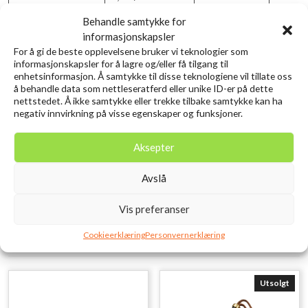
Behandle samtykke for
20LEGLT2000
5,2:1/68cm
5
0.16m
informasjonskapsler
For å gi de beste opplevelsene bruker vi teknologier som
20LEGLT2500
5,3:1/75cm
5
0.20m
informasjonskapsler for å lagre og/eller få tilgang til
enhetsinformasjon. Å samtykke til disse teknologiene vil tillate oss
20LEGLT3000-C
5,3:1/80cm
5
0.23m
å behandle data som nettleseratferd eller unike ID-er på dette
nettstedet. Å ikke samtykke eller trekke tilbake samtykke kan ha
20LEGLT4000-C
5,2:1/82cm
5
0.28m
negativ innvirkning på visse egenskaper og funksjoner.
20LEGLT5000-C
5,2:1/87cm
5
0.37m
Aksepter
20LEGLT6000
5,1:1/92cm
5
0.40m
Avslå
20LGSLT4000CP
4,7:1/75CM
5
0.28m
Vis preferanser
Relaterte produkter
Cookieerklæring
Personvernerklæring
Utsolgt