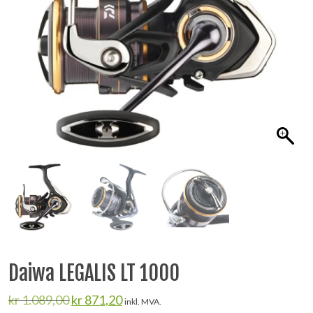
Daiwa LEGALIS LT 1000
Opprinnelig
Nåværende
kr
1.089,00
kr
871,20
inkl. MVA.
pris
pris