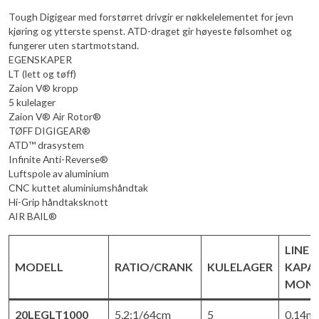
Tough Digigear med forstørret drivgir er nøkkelelementet for jevn
kjøring og ytterste spenst. ATD-draget gir høyeste følsomhet og
fungerer uten startmotstand.
EGENSKAPER
LT (lett og tøff)
Zaion V® kropp
5 kulelager
Zaion V® Air Rotor®
TØFF DIGIGEAR®
ATD™ drasystem
Infinite Anti-Reverse®
Luftspole av aluminium
CNC kuttet aluminiumshåndtak
Hi-Grip håndtaksknott
AIR BAIL®
LINE
MODELL
RATIO/CRANK
KULELAGER
KAPAS
MON
20LEGLT1000
5,2:1/64cm
5
0.14m