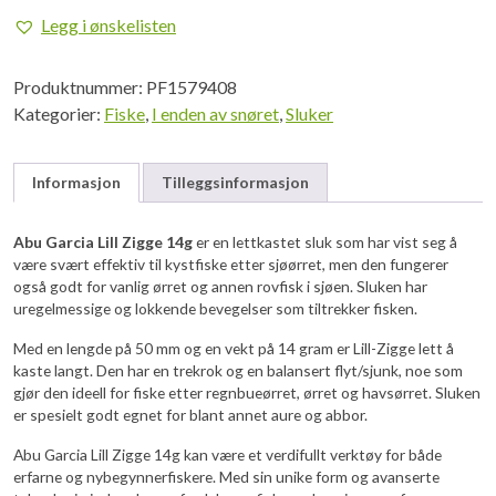
Lill
Legg i ønskelisten
Zigge
14G
Produktnummer:
PF1579408
Minnow
Kategorier:
Fiske
,
I enden av snøret
,
Sluker
antall
Informasjon
Tilleggsinformasjon
Abu Garcia Lill Zigge 14g
er en lettkastet sluk som har vist seg å
være svært effektiv til kystfiske etter sjøørret, men den fungerer
også godt for vanlig ørret og annen rovfisk i sjøen. Sluken har
uregelmessige og lokkende bevegelser som tiltrekker fisken.
Med en lengde på 50 mm og en vekt på 14 gram er Lill-Zigge lett å
kaste langt. Den har en trekrok og en balansert flyt/sjunk, noe som
gjør den ideell for fiske etter regnbueørret, ørret og havsørret. Sluken
er spesielt godt egnet for blant annet aure og abbor.
Abu Garcia Lill Zigge 14g kan være et verdifullt verktøy for både
erfarne og nybegynnerfiskere. Med sin unike form og avanserte