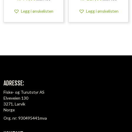
Legg i ønskelisten
Legg i ønskelisten
ADRESSE:
Fiske- og Turutstyr AS
Elveveien 130
3271, Larvik
Norge
Org. nr: 930495441mva