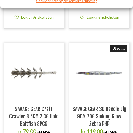
Cookieerklæring
Personvernerklæring
kr
79,00
kr
119,00
inkl. MVA.
inkl. MVA.
Legg i ønskelisten
Legg i ønskelisten
Utsolgt
SAVAGE GEAR Craft
SAVAGE GEAR 3D Needle Jig
Crawler 8.5CM 2.3G Holo
9CM 20G Sinking Glow
Baitfish 8PCS
Zebra PHP
kr
79,00
kr
119,00
inkl. MVA.
inkl. MVA.