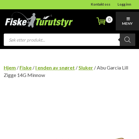
Kontakt oss
Logg inn
0
MENY
Products
search
Hjem
/
Fiske
/
I enden av snøret
/
Sluker
/ Abu Garcia Lill
Zigge 14G Minnow