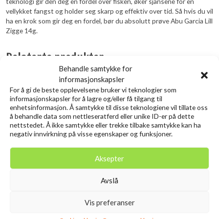
teknologi gir den deg en fordel over fisken, øker sjansene for en
vellykket fangst og holder seg skarp og effektiv over tid. Så hvis du vil
ha en krok som gir deg en fordel, bør du absolutt prøve Abu Garcia Lill
Zigge 14g.
Relaterte produkter
Behandle samtykke for
informasjonskapsler
Utsolgt
For å gi de beste opplevelsene bruker vi teknologier som
informasjonskapsler for å lagre og/eller få tilgang til
enhetsinformasjon. Å samtykke til disse teknologiene vil tillate oss
å behandle data som nettleseratferd eller unike ID-er på dette
nettstedet. Å ikke samtykke eller trekke tilbake samtykke kan ha
negativ innvirkning på visse egenskaper og funksjoner.
Aksepter
Avslå
SAVAGE GEAR Craft
SAVAGE GEAR 3D Needle Jig
Crawler 8.5CM 2.3G
9CM 20G Sinking Pink Belly
Vis preferanser
Chartreuse 8PCS
Sardine