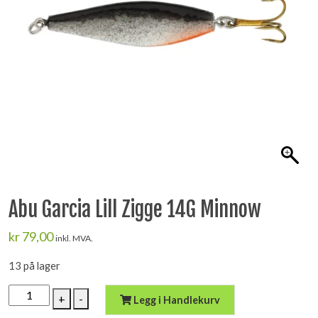
Abu Garcia Lill Zigge 14G Minnow
kr
79,00
inkl. MVA.
13 på lager
Abu
+
-
Legg i Handlekurv
Garcia