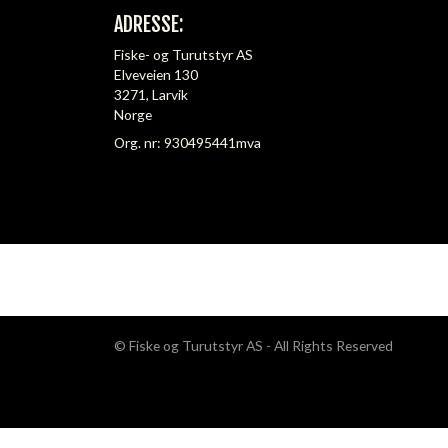
ADRESSE:
Fiske- og Turutstyr AS
Elveveien 130
3271, Larvik
Norge
Org. nr: 930495441mva
© Fiske og Turutstyr AS - All Rights Reserved