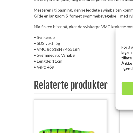
Mesteren i tilpasning, denne leddete swimbaiten kommer
Glide en langsom S-formet svømmebevegelse – med ryk
Når fisken biter på, øker de sylskarpe VMC krokene mon
• Synkende
• SDS vekt: 5g
For å 
• VMC 8651BN / 4551BN
lagre 
• Svømmedyp: Variabel
tillat
• Lengde: 11cm
Å ikke
• Vekt: 45g
egensk
Relaterte produkter