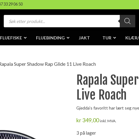
47 33 29 06 50
Products
search
FLUEFISKE
FLUEBINDING
JAKT
TUR
KLÆR
Rapala Super Shadow Rap Glide 11 Live Roach
Rapala Super
Live Roach
Gjedda’s favoritt har lært seg nye
kr
349,00
inkl. MVA.
3 på lager