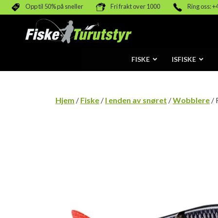
Opp til 50% på sneller
Fri frakt over 1000
Ring oss: +
FISKE
ISFISKE
Hjem
/
Fiske
/
I enden av snøret
/
Wobblere
/ 