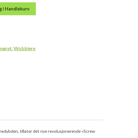
g i Handlekurv
snøret
,
Wobblere
edybden, tillater det nye revolusjonerende «Screw