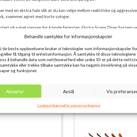
 med en ekstra hale slik at du kan velge mellom realistiske og aggressiv
k, svømmer agnet med korte svinger.
tert på svivel sjansen for å lande fangsten. Ekstra Screw Diver System-ve
Behandle samtykke for informasjonskapsler
gi de beste opplevelsene bruker vi teknologier som informasjonskapsler for
og/eller få tilgang til enhetsinformasjon. Å samtykke til disse teknologiene 
e oss å behandle data som nettleseratferd eller unike ID-er på dette nettst
 samtykke eller trekke tilbake samtykke kan ha negativ innvirkning på viss
aper og funksjoner.
Aksepter
Avslå
Vis preferanse
Cookieerklæring
Personvernerklæring
Utsolgt