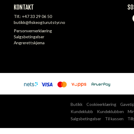
KONTAKT
SO
Tlf.:
+47 33 29 06 50
butikk@fiskeogturutstyr.no
Personvernerklæring
Salgsbetingelser
Angrerettskjema
Butikk
Cookieerklæring
Gaveti
Kundeklubb
Kundeklubben
Min
Salgsbetingelser
Til kassen
Til