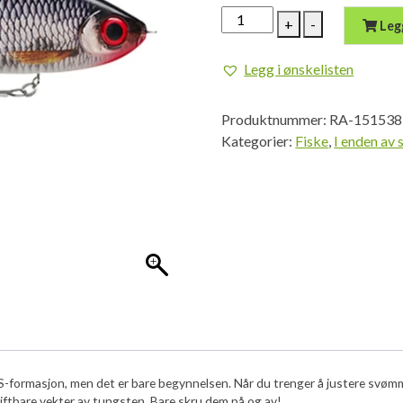
Rapala
+
-
Leg
Super
Shadow
Legg i ønskelisten
Rap
Glide
Produktnummer:
RA-151538
11
Kategorier:
Fiske
,
I enden av 
Live
Roach
antall
-formasjon, men det er bare begynnelsen. Når du trenger å justere svømm
ftbare vekter av tungsten. Bare skru dem på og av!