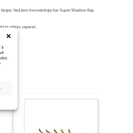
e farger. Ved jevn innsveivinge har Super Shadow Rap
kter selges separat.
 å
vil
edet.
e
r