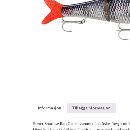
Informasjon
Tilleggsinformasjon
Super Shadow Rap Glide svømmer i en fiske-fangende S
Diver System» (SDS) deg å endre agnets vekt med utski