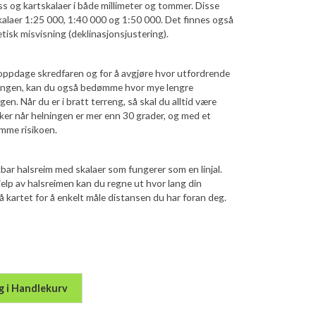
ss og kartskalaer i både millimeter og tommer. Disse
alaer 1:25 000, 1:40 000 og 1:50 000. Det finnes også
tisk misvisning (deklinasjonsjustering).
 oppdage skredfaren og for å avgjøre hvor utfordrende
elningen, kan du også bedømme hvor mye lengre
en. Når du er i bratt terreng, så skal du alltid være
ker når helningen er mer enn 30 grader, og med et
mme risikoen.
bar halsreim med skalaer som fungerer som en linjal.
jelp av halsreimen kan du regne ut hvor lang din
på kartet for å enkelt måle distansen du har foran deg.
g i Handlekurv