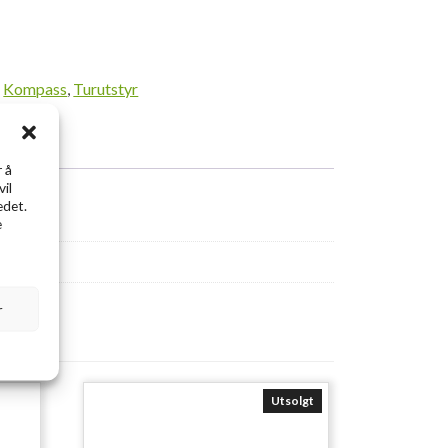
,
Kompass
,
Turutstyr
 å
vil
edet.
e
r
Utsolgt