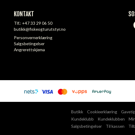
KONTAKT
SO
Tlf.:
+47 33 29 06 50
butikk@fiskeogturutstyr.no
Personvernerklæring
Salgsbetingelser
Angrerettskjema
Butikk
Cookieerklæring
Gaveti
Kundeklubb
Kundeklubben
Min
Salgsbetingelser
Til kassen
Til