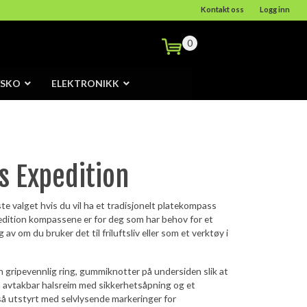
Kontakt oss
Logg inn
0
/SKO
ELEKTRONIKK
s Expedition
e valget hvis du vil ha et tradisjonelt platekompass
edition kompassene er for deg som har behov for et
v om du bruker det til friluftsliv eller som et verktøy i
n gripevennlig ring, gummiknotter på undersiden slik at
en avtakbar halsreim med sikkerhetsåpning og et
å utstyrt med selvlysende markeringer for