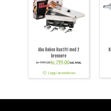
Abu Røken Rustfri med 2
K
brennere
Opprinnelig
Nåværende
kr
799,00
kr
949,00
inkl. MVA.
pris
pris
var:
er:
Legg i ønskelisten
kr 949,00.
kr 799,00.