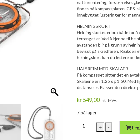
nattorientering, forstørrelsesgla
finnes på kompassplaten. GPS-sk
innebygget justeringer for magne
HELNINGSKORT
Helningskortet er bra både for å
terrenget er. Ved å kjenne til h
avstanden blir på grunn av helning
bevisst på skredfaren. Risikoen ø
helningskort kan du lettere bedø
HALSREIM MED SKALAER
På kompasset sitter det en avtak
Skalaene er i 1:25 og 1:50. Med h
distanse er. Plasser den direkte 
kr
549,00
inkl. MVA.
7 på lager
Silva
+
-
Leg
Compass
Expedition