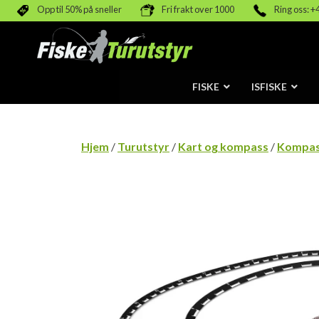
Opp til 50% på sneller
Fri frakt over 1000
Ring oss: +
FISKE
ISFISKE
Hjem
/
Turutstyr
/
Kart og kompass
/
Kompa