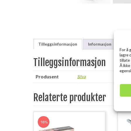
Tilleggsinformasjon
Informasjon
For å 
lagre 
Tilleggsinformasjon
tillat
Å ikke
egensk
Produsent
Silva
Relaterte produkter
16%