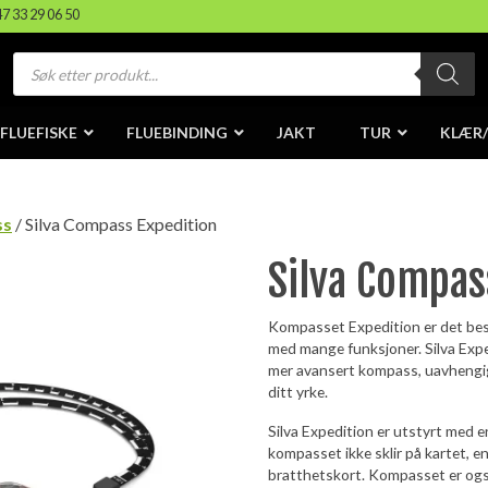
47 33 29 06 50
Products
search
FLUEFISKE
FLUEBINDING
JAKT
TUR
KLÆR
ss
/ Silva Compass Expedition
Silva Compas
Kompasset Expedition er det best
med mange funksjoner. Silva Exp
mer avansert kompass, uavhengig a
ditt yrke.
Silva Expedition er utstyrt med e
kompasset ikke sklir på kartet, 
bratthetskort. Kompasset er ogs