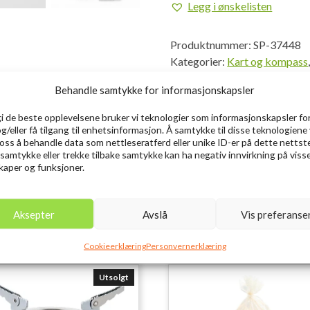
Legg i ønskelisten
antall
Produktnummer:
SP-37448
Kategorier:
Kart og kompass
Behandle samtykke for informasjonskapsler
gi de beste opplevelsene bruker vi teknologier som informasjonskapsler for
og/eller få tilgang til enhetsinformasjon. Å samtykke til disse teknologiene 
e oss å behandle data som nettleseratferd eller unike ID-er på dette nettst
 samtykke eller trekke tilbake samtykke kan ha negativ innvirkning på viss
aper og funksjoner.
Aksepter
Avslå
Vis preferanse
Cookieerklæring
Personvernerklæring
Utsolgt