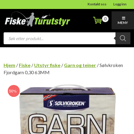
Kontakt oss
Logg inn
0
MENY
Products
search
Hjem
/
Fiske
/
Utstyr fiske
/
Garn og teiner
/ Sølvkroken
Fjordgarn 0,30 63MM
50%