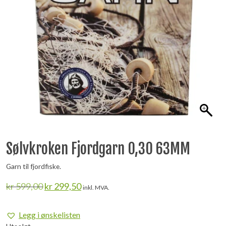
Sølvkroken Fjordgarn 0,30 63MM
Garn til fjordfiske.
Opprinnelig
Nåværende
kr
599,00
kr
299,50
inkl. MVA.
pris
pris
var:
er:
Legg i ønskelisten
kr 599,00.
kr 299,50.