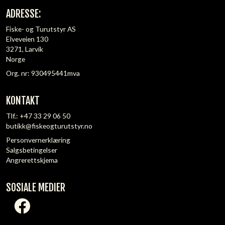
ADRESSE:
Fiske- og Turutstyr AS
Elveveien 130
3271, Larvik
Norge
Org. nr: 930495441mva
KONTAKT
Tlf.:
+47 33 29 06 50
butikk@fiskeogturutstyr.no
Personvernerklæring
Salgsbetingelser
Angrerettskjema
SOSIALE MEDIER