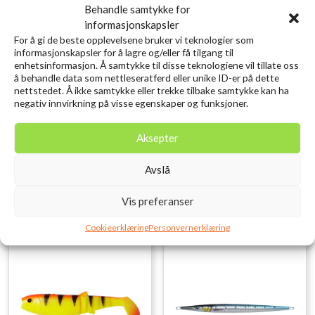
Behandle samtykke for
informasjonskapsler
For å gi de beste opplevelsene bruker vi teknologier som
informasjonskapsler for å lagre og/eller få tilgang til
enhetsinformasjon. Å samtykke til disse teknologiene vil tillate oss
å behandle data som nettleseratferd eller unike ID-er på dette
nettstedet. Å ikke samtykke eller trekke tilbake samtykke kan ha
SAVAGE GEAR LB Cannibal
SAVAGE GEAR Craft
negativ innvirkning på visse egenskaper og funksjoner.
Shad 6.8cm 3g Red Head
Crawler 8.5CM 2.3G
kr
10,00
Chartreuse 8PCS
inkl. MVA.
Aksepter
kr
79,00
inkl. MVA.
Legg i ønskelisten
Avslå
Legg i ønskelisten
Vis preferanser
Cookieerklæring
Personvernerklæring