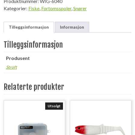
Produktnummer:
WIG-6040
Kategorier:
Fiske
,
Fortomsspoler
,
Snører
Tilleggsinformasjon
Informasjon
Tilleggsinformasjon
Produsent
Stroft
Relaterte produkter
Utsolgt