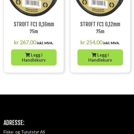
STROFT FC1 0,16mm
STROFT FC1 0,12mm
25m
25m
kr
267,00
kr
254,00
inkl. MVA.
inkl. MVA.
Legg i
Legg i
Handlekurv
Handlekurv
ADRESSE:
Fiske- og Turutstyr AS