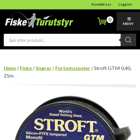
Kontakt oss
Logg inn
0
MENY
Products
search
Hjem
/
Fiske
/
Snører
/
Fortomsspoler
/ Stroft GTM 0,40,
25m.