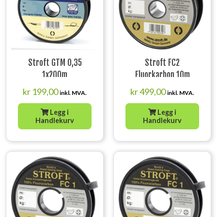
Stroft GTM 0,35
Stroft FC2
1x200m
Fluorkarbon 10m
1,10mm
kr
199,00
kr
499,00
inkl. MVA.
inkl. MVA.
Legg i
Legg i
Handlekurv
Handlekurv