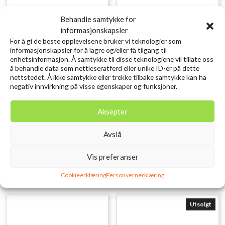
Behandle samtykke for
informasjonskapsler
For å gi de beste opplevelsene bruker vi teknologier som
informasjonskapsler for å lagre og/eller få tilgang til
enhetsinformasjon. Å samtykke til disse teknologiene vil tillate oss
å behandle data som nettleseratferd eller unike ID-er på dette
nettstedet. Å ikke samtykke eller trekke tilbake samtykke kan ha
negativ innvirkning på visse egenskaper og funksjoner.
SAVAGE GEAR LB Cannibal
SAVAGE GEAR 3D Needle Jig
Shad 10cm 9g Perch
9CM 20G Sinking Pink Belly
Aksepter
kr
15,00
Sardine
inkl. MVA.
kr
119,00
inkl. MVA.
Avslå
Legg i ønskelisten
Legg i ønskelisten
Vis preferanser
Cookieerklæring
Personvernerklæring
Utsolgt