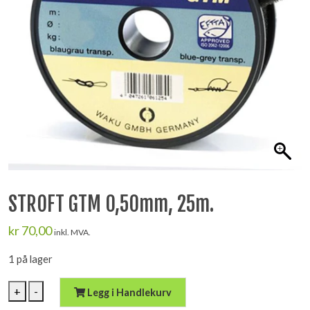
STROFT GTM 0,50mm, 25m.
kr
70,00
inkl. MVA.
1 på lager
STROFT
+
-
Legg i Handlekurv
GTM