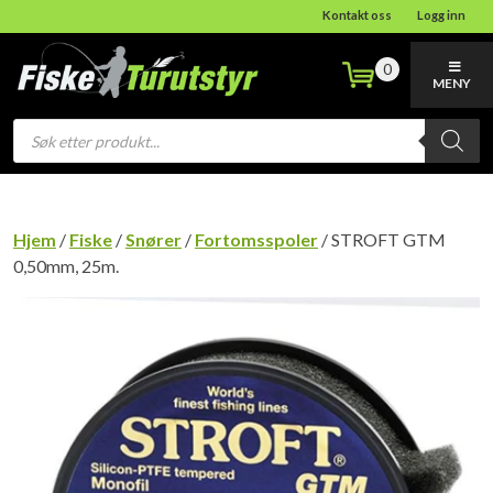
Kontakt oss
Logg inn
0
MENY
Products
search
Hjem
/
Fiske
/
Snører
/
Fortomsspoler
/ STROFT GTM
0,50mm, 25m.