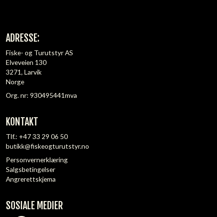
ADRESSE:
Fiske- og Turutstyr AS
Elveveien 130
3271, Larvik
Norge
Org. nr: 930495441mva
KONTAKT
Tlf.:
+47 33 29 06 50
butikk@fiskeogturutstyr.no
Personvernerklæring
Salgsbetingelser
Angrerettskjema
SOSIALE MEDIER