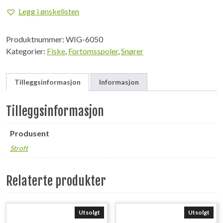
0,50mm,
Legg i ønskelisten
25m.
antall
Produktnummer:
WIG-6050
Kategorier:
Fiske
,
Fortomsspoler
,
Snører
Tilleggsinformasjon
Informasjon
Tilleggsinformasjon
Produsent
Stroft
Relaterte produkter
Utsolgt
Utsolgt