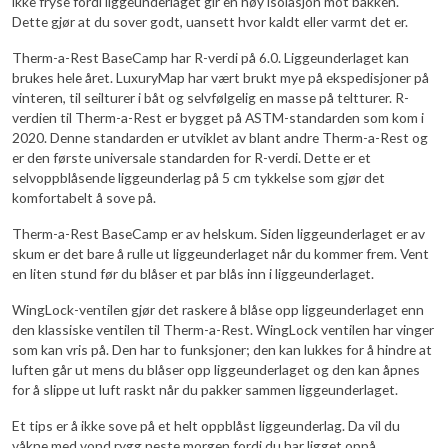
ikke fryse fordi liggeunderlaget gir en høy isolasjon mot bakken.
Dette gjør at du sover godt, uansett hvor kaldt eller varmt det er.
Therm-a-Rest BaseCamp har R-verdi på 6.0. Liggeunderlaget kan
brukes hele året. LuxuryMap har vært brukt mye på ekspedisjoner på
vinteren, til seilturer i båt og selvfølgelig en masse på teltturer. R-
verdien til Therm-a-Rest er bygget på ASTM-standarden som kom i
2020. Denne standarden er utviklet av blant andre Therm-a-Rest og
er den første universale standarden for R-verdi. Dette er et
selvoppblåsende liggeunderlag på 5 cm tykkelse som gjør det
komfortabelt å sove på.
Therm-a-Rest BaseCamp er av helskum. Siden liggeunderlaget er av
skum er det bare å rulle ut liggeunderlaget når du kommer frem. Vent
en liten stund før du blåser et par blås inn i liggeunderlaget.
WingLock-ventilen gjør det raskere å blåse opp liggeunderlaget enn
den klassiske ventilen til Therm-a-Rest. WingLock ventilen har vinger
som kan vris på. Den har to funksjoner; den kan lukkes for å hindre at
luften går ut mens du blåser opp liggeunderlaget og den kan åpnes
for å slippe ut luft raskt når du pakker sammen liggeunderlaget.
Et tips er å ikke sove på et helt oppblåst liggeunderlag. Da vil du
våkne med vond rygg neste morgen fordi du har ligget oppå