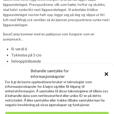
liggeunderlaget. Presspunktene, slik som hæler, hofter og skuldre,
skal helst synke litt ned i liggeunderlaget. Vi anbefaler å blåse
liggeunderlaget nesten helt opp, legge seg på deg og slippe ut litt
luft med WingLock ventilen så du kjenner presspunktene synke ned i
liggeunderlaget.
BaseCamp kommer med en pakkpose som fungerer som en
pumpesack. .
R-verdi 6
Tykkelse på 5 cm
Selvoppblåsende
Robust liggeunderlag med fokus på komfort
Behandle samtykke for
WingLock – ventil
informasjonskapsler
For de som ønsker komfort, men ikke altfor tungt
For å gi de beste opplevelsene bruker vi teknologier som
liggeunderlag
informasjonskapsler for å lagre og/eller få tilgang til
enhetsinformasjon. Å samtykke til disse teknologiene vil tillate oss
Genial for telting nær bil eller gulvet på hytta til en
å behandle data som nettleseratferd eller unike ID-er på dette
kompis
nettstedet. Å ikke samtykke eller trekke tilbake samtykke kan ha
Kan brukes sommer som vinter
negativ innvirkning på visse egenskaper og funksjoner.