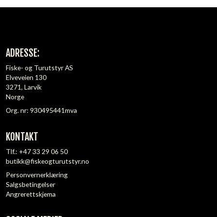
ADRESSE:
Fiske- og Turutstyr AS
Elveveien 130
3271, Larvik
Norge
Org. nr: 930495441mva
KONTAKT
Tlf.:
+47 33 29 06 50
butikk@fiskeogturutstyr.no
Personvernerklæring
Salgsbetingelser
Angrerettskjema