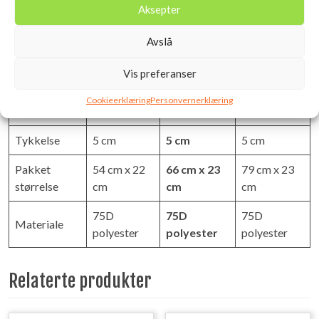
Regular
Large
Xlarge
Aksepter
R-verdi
6.0
6.0
6.0
Avslå
51 cm x 183
64 cm x 196
76 cm x 196
Størrelse
Vis preferanser
cm
cm
cm
Cookieerklæring
Personvernerklæring
Vekt
1140g
1530g
1820g
Tykkelse
5 cm
5 cm
5 cm
Pakket
54 cm x 22
66 cm x 23
79 cm x 23
størrelse
cm
cm
cm
75D
75D
75D
Materiale
polyester
polyester
polyester
Relaterte produkter