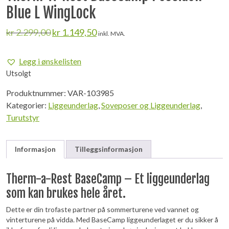
Blue L WingLock
Opprinnelig
Nåværende
kr
2.299,00
kr
1.149,50
inkl. MVA.
pris
pris
var:
er:
Legg i ønskelisten
kr 2.299,00.
kr 1.149,50.
Utsolgt
Produktnummer:
VAR-103985
Kategorier:
Liggeunderlag
,
Soveposer og Liggeunderlag
,
Turutstyr
Informasjon
Tilleggsinformasjon
Therm-a-Rest BaseCamp – Et liggeunderlag
som kan brukes hele året.
Dette er din trofaste partner på sommerturene ved vannet og
vinterturene på vidda. Med BaseCamp liggeunderlaget er du sikker å