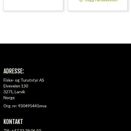
ADRESSE:
Fiske- og Turutstyr AS
Elveveien 130
3271, Larvik
Norge
Org. nr: 930495441mva
KONTAKT
Tlf.:
+47 33 29 06 50