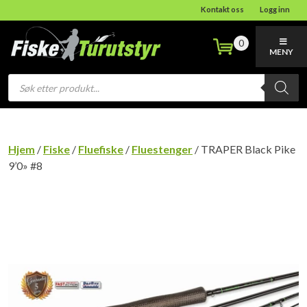
Kontakt oss
Logg inn
0
MENY
Products
search
Hjem
/
Fiske
/
Fluefiske
/
Fluestenger
/ TRAPER Black Pike
9’0» #8