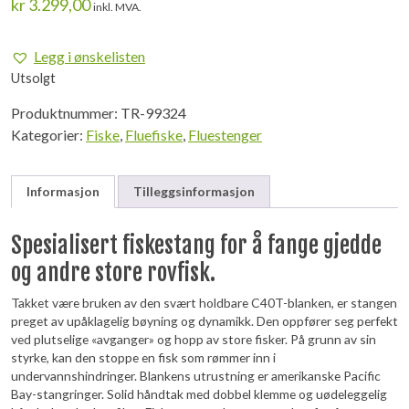
kr
3.299,00
inkl. MVA.
Legg i ønskelisten
Utsolgt
Produktnummer:
TR-99324
Kategorier:
Fiske
,
Fluefiske
,
Fluestenger
Informasjon
Tilleggsinformasjon
Spesialisert fiskestang for å fange gjedde
og andre store rovfisk.
Takket være bruken av den svært holdbare C40T-blanken, er stangen
preget av upåklagelig bøyning og dynamikk. Den oppfører seg perfekt
ved plutselige «avganger» og hopp av store fisker. På grunn av sin
styrke, kan den stoppe en fisk som rømmer inn i
undervannshindringer. Blankens utrustning er amerikanske Pacific
Bay-stangringer. Solid håndtak med dobbel klemme og uødeleggelig