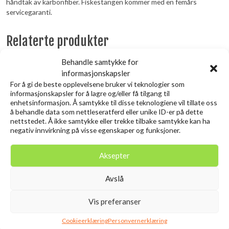
håndtak av karbonfiber. Fiskestangen kommer med en femårs
servicegaranti.
Relaterte produkter
Behandle samtykke for
informasjonskapsler
Utsolgt
For å gi de beste opplevelsene bruker vi teknologier som
informasjonskapsler for å lagre og/eller få tilgang til
enhetsinformasjon. Å samtykke til disse teknologiene vil tillate oss
å behandle data som nettleseratferd eller unike ID-er på dette
nettstedet. Å ikke samtykke eller trekke tilbake samtykke kan ha
negativ innvirkning på visse egenskaper og funksjoner.
Aksepter
SAVAGE GEAR 3D Needle Jig
SAVAGE GEAR LB Cannibal
Avslå
9CM 20G Sinking Glow
Shad 6.8cm 3g Red Head
Vis preferanser
kr
10,00
Zebra PHP
inkl. MVA.
kr
119,00
inkl. MVA.
Cookieerklæring
Personvernerklæring
Legg i ønskelisten