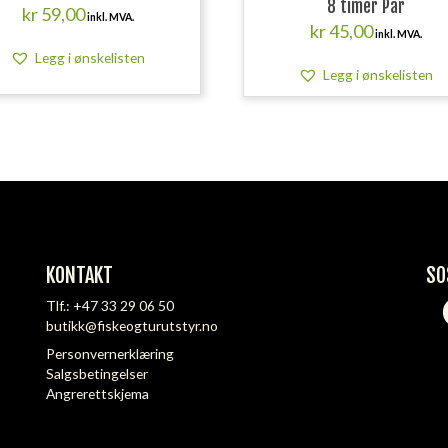
8 timer Par
kr
59,00
inkl. MVA.
kr
45,00
inkl. MVA.
Legg i ønskelisten
Legg i ønskelisten
KONTAKT
SO
Tlf.:
+47 33 29 06 50
butikk@fiskeogturutstyr.no
Personvernerklæring
Salgsbetingelser
Angrerettskjema