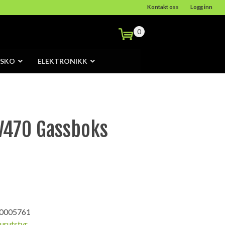
Kontakt oss
Logg inn
0
/SKO
ELEKTRONIKK
V470 Gassboks
0005761
urutstyr