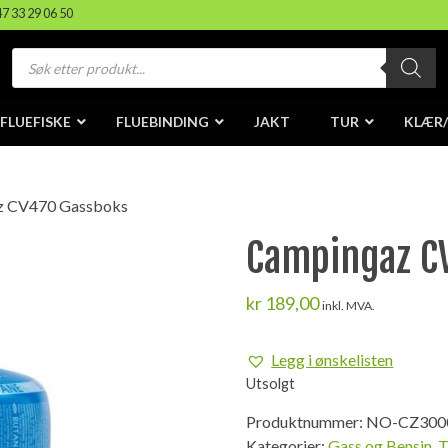
47 33 29 06 50
Products
search
FLUEFISKE
FLUEBINDING
JAKT
TUR
KLÆR
z CV470 Gassboks
Campingaz C
kr
189,00
inkl. MVA.
Legg i ønskelisten
Utsolgt
Produktnummer:
NO-CZ300
Kategorier:
Gass og Bensin
,
T