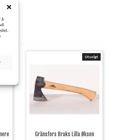
 å
vil
edet.
e
Utsolgt
r
mere
Gränsfors Bruks Lilla Øksen