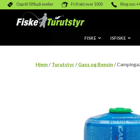
Opp til 50% på sneller
Fri frakt over 1000
Ring oss: +
FISKE
ISFISKE
Hjem
/
Turutstyr
/
Gass og Bensin
/ Campinga