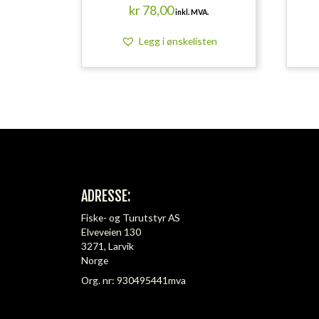
kr
78,00
inkl. MVA.
Legg i ønskelisten
ADRESSE:
Fiske- og Turutstyr AS
Elveveien 130
3271, Larvik
Norge
Org. nr: 930495441mva