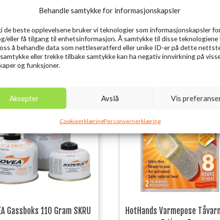
Behandle samtykke for informasjonskapsler
gi de beste opplevelsene bruker vi teknologier som informasjonskapsler for
og/eller få tilgang til enhetsinformasjon. Å samtykke til disse teknologiene 
e oss å behandle data som nettleseratferd eller unike ID-er på dette nettst
 samtykke eller trekke tilbake samtykke kan ha negativ innvirkning på viss
aper og funksjoner.
Utsolgt
Aksepter
Avslå
Vis preferanse
Cookieerklæring
Personvernerklæring
EA Gassboks 110 Gram SKRU
HotHands Varmepose Tåvar