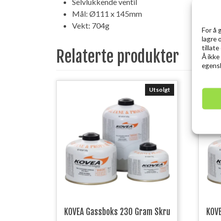
Selvlukkende ventil
Mål: Ø111 x 145mm
Vekt: 704g
For å 
lagre 
tillat
Relaterte produkter
Å ikke
egensk
Utsolgt
KOVEA Gassboks 230 Gram Skru
KOV