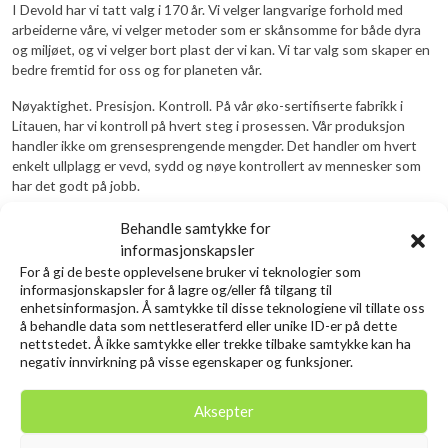
I Devold har vi tatt valg i 170 år. Vi velger langvarige forhold med
arbeiderne våre, vi velger metoder som er skånsomme for både dyra
og miljøet, og vi velger bort plast der vi kan. Vi tar valg som skaper en
bedre fremtid for oss og for planeten vår.
Nøyaktighet. Presisjon. Kontroll. På vår øko-sertifiserte fabrikk i
Litauen, har vi kontroll på hvert steg i prosessen. Vår produksjon
handler ikke om grensesprengende mengder. Det handler om hvert
enkelt ullplagg er vevd, sydd og nøye kontrollert av mennesker som
har det godt på jobb.
Siste innlegg
Behandle samtykke for
informasjonskapsler
Tips til hvordan du kan pakke sekken best
For å gi de beste opplevelsene bruker vi teknologier som
8 tips for å holde deg varm, tørr og trygg på tur
informasjonskapsler for å lagre og/eller få tilgang til
enhetsinformasjon. Å samtykke til disse teknologiene vil tillate oss
Isfiske – en morsom og spennende aktivitet for
å behandle data som nettleseratferd eller unike ID-er på dette
vinterentusiaster
nettstedet. Å ikke samtykke eller trekke tilbake samtykke kan ha
negativ innvirkning på visse egenskaper og funksjoner.
Aksepter