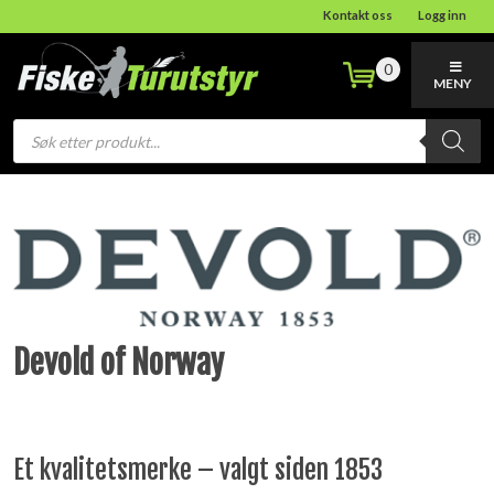
Kontakt oss
Logg inn
0
MENY
Products
search
Devold of Norway
Et kvalitetsmerke – valgt siden 1853