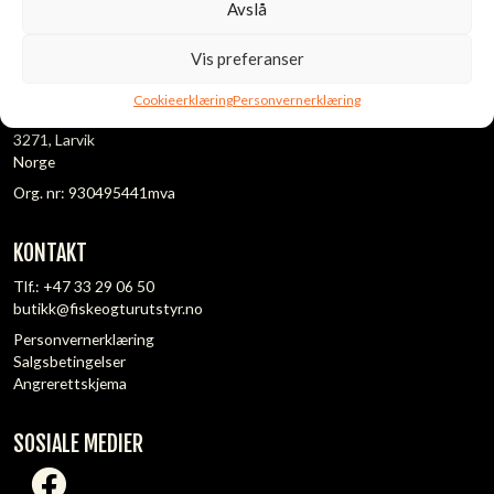
Avslå
Vis preferanser
ADRESSE:
Fiske- og Turutstyr AS
Cookieerklæring
Personvernerklæring
Elveveien 130
3271, Larvik
Norge
Org. nr: 930495441mva
KONTAKT
Tlf.:
+47 33 29 06 50
butikk@fiskeogturutstyr.no
Personvernerklæring
Salgsbetingelser
Angrerettskjema
SOSIALE MEDIER